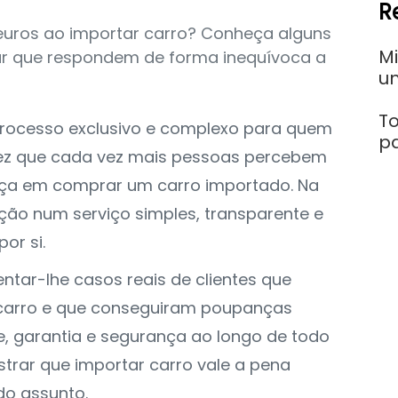
R
euros ao importar carro? Conheça alguns
Mi
ar que respondem de forma inequívoca a
u
To
processo exclusivo e complexo para quem
p
vez que cada vez mais pessoas percebem
nça em comprar um carro importado. Na
ão num serviço simples, transparente e
or si.
tar-lhe casos reais de clientes que
carro e que conseguiram poupanças
e, garantia e segurança ao longo de todo
strar que importar carro vale a pena
o assunto.